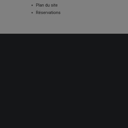
Plan du site
Réservations
Articles par catégorie
Catégorie :
Non classé
Merci ! Clap de fin pour 2019
Live Vidéo – Notre Dame de Paris
800 places de réservées en 48 heures !
Ouverture de la billetterie
Instagram
Catégorie :
Comédie Musicale
Notre Dame de Paris
Catégorie :
Mamma Mia 2023
MERCIIIIIII