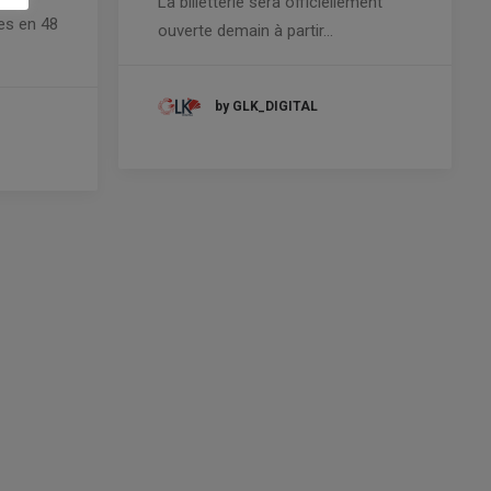
La billetterie sera officiellement
es en 48
ouverte demain à partir…
by GLK_DIGITAL