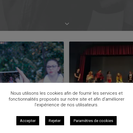
Nous utilisons les cookies afin de fournir les services et
fonctionnalités proposés sur notre site et afin d’améliorer
l’expérience de nos utilisateurs.
019
15 mai 2019
Accepter
Rejeter
Paramètres de cookies
idéo – Notre Dame de
800 places de réservé
48 heures !