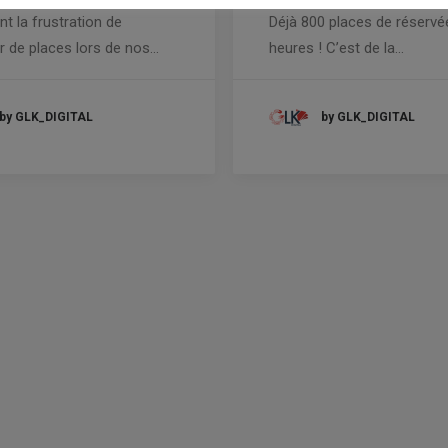
t la frustration de
Déjà 800 places de réservé
 de places lors de nos…
heures ! C’est de la…
by GLK_DIGITAL
by GLK_DIGITAL