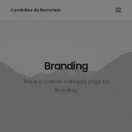
Comédies du Bernstein
Branding
This is a custom category page for
Branding.